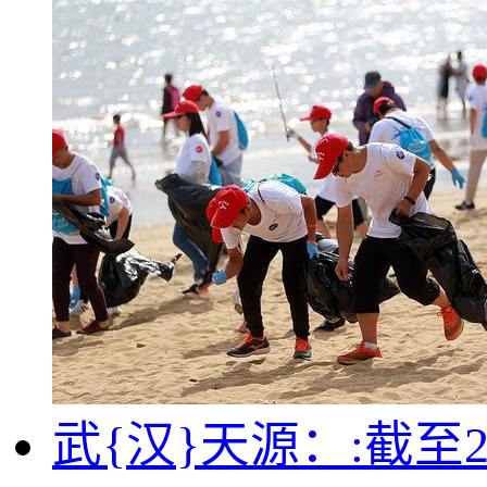
武{汉}天源：:截至2