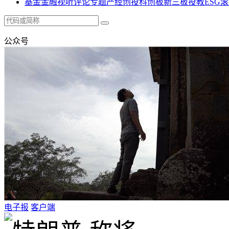
基金
金融
视听
评论
专题
产经
创投
科创板
新三板
投教
ESG
滚
公众号
电子报
客户端