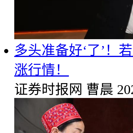
多头准备好‘了’！
涨行情！
证券时报网
曹晨
20