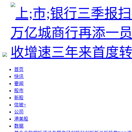
首页
快讯
要闻
股市
新股
信披+
公司
港美股
数据