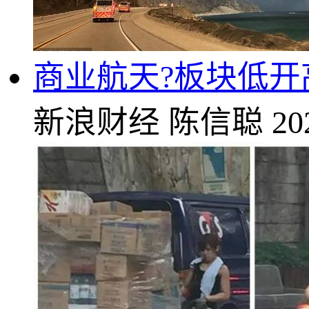
商业航天?板块低
新浪财经
陈信聪
20