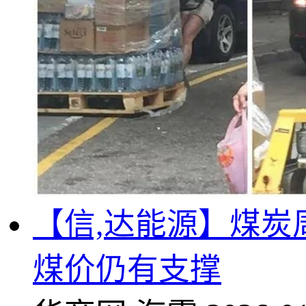
【信,达能源】煤
煤价仍有支撑