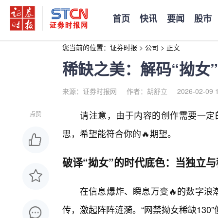
首页
快讯
要闻
股市
您当前的位置：
证券时报
>
公司
>
正文
稀缺之美：解码“拗女
来源：证券时报网
作者：胡舒立
2026-02-09 
请注意，由于内容的创作需要一定的
点赞
思，希望能符合你的🔥期望。
破译“拗女”的时代底色：当独立与
在信息爆炸、瞬息万变🔥的数字浪
传，激起阵阵涟漪。“网禁拗女稀缺13