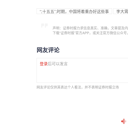
“;十五五”;时期，中国将着重办好这些事
李大霄
声明：证券时报力求信息真实、准确，文章提及内
下载“证券时报”官方APP，或关注官方微信公众
网友评论
登录
后可以发言
网友评论仅供其表达个人看法，并不表明证券时报立场