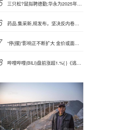
三只松?鼠拟聘德勤;华永为2025年度审计机构
药品.集采新,规发布，坚决反内卷！100%创新药研发标的“520880”翘尾涨1.77%！ 基金经理：继续重点看多创新药
“停{摆}”影响正不断扩大 金价或面临回调风险
哔哩哔哩(BILI)盘前涨超1.%{ }《逃离鸭科夫》上市一周宣布销量突破100万