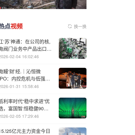
热点
视频
换一换
江‘苏’神通：在公司的核,
电阀门业务中产品出口目
前主要采用间接出口的方
2026-02-04 16:02:46
式
电鳗‘财’经.｜沁恒微
IPO：内控危机与低强度
研发带来市场质疑
2026-01-31 15:58:46
低利率时代“稳中求进”优
选，富国智:恒稳健90天
持有期FOF将发售
2026-02-05 17:29:46
15.!25亿元主力资金今日