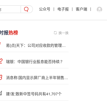
公众号
电子报
客户端
时报
热榜
换一换
易{点}天下：公司对应收款的管理极为重视
瑞银：中国银行业股息能否持续:？
消息称:国内显示屏厂商上半年销售额增至293亿美元 全球份额首次过半
建!发:致新中签号码共有41,707个