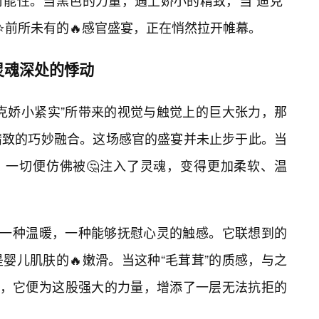
能性。当黑色的力量，遇上娇小的精致，当“迪克”
⭐前所未有的🔥感官盛宴，正在悄然拉开帷幕。
灵魂深处的悸动
克娇小紧实”所带来的视觉与触觉上的巨大张力，那
精致的巧妙融合。这场感官的盛宴并未止步于此。当
，一切便仿佛被🤔注入了灵魂，变得更加柔软、温
，一种温暖，一种能够抚慰心灵的触感。它联想到的
婴儿肌肤的🔥嫩滑。当这种“毛茸茸”的质感，与之
合，它便为这股强大的力量，增添了一层无法抗拒的