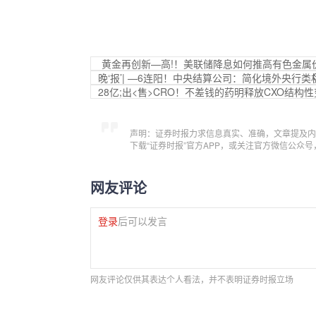
黄金再创新—高!！美联储降息如何推高有色金属价
晚‘报’| —6连阳！中央结算公司：简化境外央行
28亿;出<售>CRO！不差钱的药明释放CXO结构
声明：证券时报力求信息真实、准确，文章提及内
下载“证券时报”官方APP，或关注官方微信公众
网友评论
登录
后可以发言
网友评论仅供其表达个人看法，并不表明证券时报立场