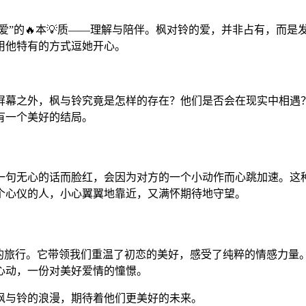
了“爱”的🔥本💡质——理解与陪伴。枫对铃的爱，并非占有，
用他特有的方式逗她开心。
屏幕之外，枫与铃究竟是怎样的存在？他们是否会在现实中相遇
有一个美好的结局。
一句无心的话而脸红，会因为对方的一个小动作而心跳加速。这
个心仪的人，小心翼翼地靠近，又满怀期待地守望。
灵的旅行。它带领我们重温了初恋的美好，感受了纯粹的情感力量。当
心动，一份对美好爱情的憧憬。
枫与铃的浪漫，期待着他们更美好的未来。