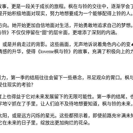
爱情故事，更是一段关于成长的旅程。枫在与铃的交往中，逐渐学
是开始积极地面对现实，努力地想要成为一个能够配得上铃的人
方向。她开始更加自信地面对生活，开始勇敢地追求自己的梦想
与铃》不仅仅停留在“甜”的层🌸面，更增添了深刻的内涵。
，或是并肩走过的背影。这些画面，无声地诉说着角色内心的变🔥
感的升华，使得《loveme枫与铃》的故事，充满了积极向上的
核心吸引力，第一季的结局往往会留下一些悬念，吊足观众的胃口。
受住现实的考验？
大程度上也得益于它对未来发展留下的无限可能性。第一季的结尾
牢地💡抓在了手里，让人们迫不及待地想要知道，枫与铃的未来
太阳，或是远方闪烁的星光。这些都预示着，即使前路充🌸满
它在未来的日子里，绽放出更加绚烂的花朵。