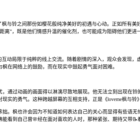
步领略了枫与铃之间那份如樱花般纯净美好的初遇与心动。正如所有
距离”，既是他们情感升温的催化剂，也可能成为阻碍他们更进
与铃的互动局限于纯粹的线上交流。随着剧情的深入，观众会发现
为枫在网络上的鼓励，而在现实中鼓起勇气面对困难。
与担忧，通过动画的画面得以淋漓尽致地展现。他无法立刻出现在
现实的勇气。这种跨越屏幕的互相支持，正是《loveme枫与铃
笨拙。枫也许会因为不知道如何表达自己的关心而显得有些语无
能看到自己曾🌸经在面对喜欢的人时，那种紧张、期待又带📝