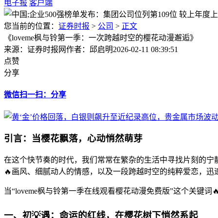
电子报
客户端
您当前的位置：
证券时报
>
公司
>
正文
《loveme枫与铃第一季：一次跨越时空的樱花动漫邂逅》
来源：证券时报网
作者：邱启明
2026-02-11 08:39:51
点赞
分享
微信扫一扫：分享
引言：当樱花飘落，心动悄然萌芽
在这个快节奏的时代，我们常常在繁杂的生活中寻找片刻的宁静
🔥画风、细腻动人的情感，以及一段跨越时空的纯粹爱恋，迅
当“loveme枫与铃第一季在线观看樱花动漫免费版”这个关
一、初💡遇：命运的红线，在樱花树下悄然系起