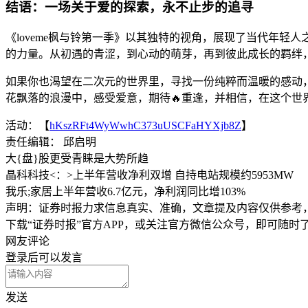
结语：一场关于爱的探索，永不止步的追寻
《loveme枫与铃第一季》以其独特的视角，展现了当代年
的力量。从初遇的青涩，到心动的萌芽，再到彼此成长的羁绊
如果你也渴望在二次元的世界里，寻找一份纯粹而温暖的感动，《
花飘落的浪漫中，感受爱意，期待🔥重逢，并相信，在这个世
活动：【
hKszRFt4WyWwhC373uUSCFaHYXjb8Z
】
责任编辑： 邱启明
大{盘}股更受青睐是大势所趋
晶科科技<：>上半年营收净利双增 自持电站规模约5953MW
我乐;家居上半年营收6.7亿元，净利润同比增103%
声明：证券时报力求信息真实、准确，文章提及内容仅供参考
下载“证券时报”官方APP，或关注官方微信公众号，即可随
网友评论
登录
后可以发言
发送