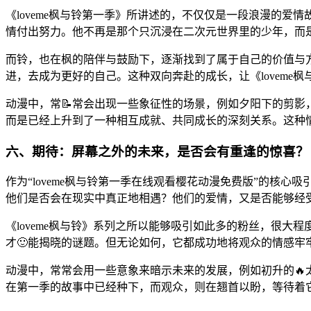
《loveme枫与铃第一季》所讲述的，不仅仅是一段浪漫的
情付出努力。他不再是那个只沉浸在二次元世界里的少年，而
而铃，也在枫的陪伴与鼓励下，逐渐找到了属于自己的价值与
进，去成为更好的自己。这种双向奔赴的成长，让《loveme枫
动漫中，常📝常会出现一些象征性的场景，例如夕阳下的剪影
而是已经上升到了一种相互成就、共同成长的深刻关系。这种情
六、期待：屏幕之外的未来，是否会有重逢的惊喜？
作为“loveme枫与铃第一季在线观看樱花动漫免费版”的
他们是否会在现实中真正地相遇？他们的爱情，又是否能够经
《loveme枫与铃》系列之所以能够吸引如此多的粉丝，很
才🙂能揭晓的谜题。但无论如何，它都成功地将观众的情感牢
动漫中，常常会用一些意象来暗示未来的发展，例如初升的🔥
在第一季的故事中已经种下，而观众，则在翘首以盼，等待着