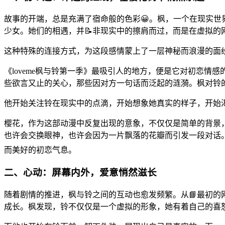
故事的开端，总是充满了宿命般的色彩😀。枫，一个在现实
少女。她们的相遇，并📝非现实中的擦肩而过，而是在虚拟的
这种特殊的连接方式，为这段感情蒙上了一层神秘而浪漫的面
《loveme枫与铃第一季》最吸引人的地方，便是它对初恋
些欲言又止的关心，那些因对方一句话而泛起的涟漪。枫对铃
他开始关注铃在现实中的点滴，开始想象她真实的样子，开始
樱花，作为这部动漫中反复出现的意象，不仅仅是简单的背景
也许会交换眼神，也许会因为一片飘落的花瓣而引发一段对话。
而美好的初恋气息。
二、心动：屏幕内外，爱意悄然滋长
随着剧情的推进，枫与铃之间的互动也愈发频繁。从📘最初的
成长。枫发现，铃不仅仅是一个虚拟的形象，她有着自己的喜