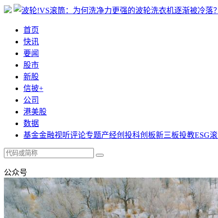
首页
快讯
要闻
股市
新股
信披+
公司
港美股
数据
基金
金融
视听
评论
专题
产经
创投
科创板
新三板
投教
ESG
滚
公众号