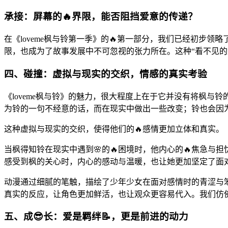
承接：屏幕的🔥界限，能否阻挡爱意的传递？
在《loveme枫与铃第一季》的🔥第一部分，我们已经初
限，也成为了故事发展中不可忽视的张力所在。这种“看不见的
四、碰撞：虚拟与现实的交织，情感的真实考验
《loveme枫与铃》的魅力，很大程度上在于它并没有将枫
为铃的一句不经意的话，而在现实中做出一些改变；铃也会因
这种虚拟与现实的交织，使得他们的🔥感情更加立体和真实。
当枫得知铃在现实中遇到🌸的🔥困境时，他内心的🔥焦急
感受到枫的关心时，内心的感动与温暖，也让她更加坚定了面对
动漫通过细腻的笔触，描绘了少年少女在面对感情时的青涩与
真实的反应，让角色更加鲜活，也让观众更容易代入。我们仿佛
五、成😎长：爱是羁绊📝，更是前进的动力