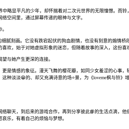
世界中略显平凡的少年，却怀揣着对二次元世界的无限憧憬。而铃
网络空间里，通过屏幕传递的眼神与文字。
纱。
情感的细腻刻画。它没有跌宕起伏的狗血剧情，也没有刻意的煽情
的喜欢，始于对她虚拟形象的迷恋，但随着故事的深入，这份喜
渴望与她产生更深的连接。
，更是情感的象征。漫天飞舞的樱花瓣，如同少女羞涩的心事，
这种淡淡😁的、却又充满诗意的场⭐景，为《loveme枫与铃
网络聊天，到后来的游戏合作，再到分享彼此📘的生活点滴，他
怒哀乐，有着自己的烦恼与梦想。