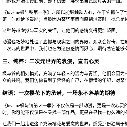
而他也开始在铃面前，卸下伪装，展现出自己最真实的一面。
《loveme枫与铃第一季》之所以能够触动人心，在于它抓住
第一时间给予鼓励；当铃因为某些事情而感到沮丧时，枫总是
这种跨越虚拟与现实的关怀，让他们的感情变得更加坚固。
动漫也巧妙地处理了虚拟与现实之间的界限。观众会好奇，在
二次元的世界中，我们也在为这份感情而揪心，期待着它能够
三、纯粹：二次元世界的浪漫，直击心灵
枫与铃的相处模式，充满了年轻人的活力与青涩。他们会因为
众的共鸣。我们仿佛看到了曾经的自己，在懵懂的年纪，对某
结语：一次樱花下的承诺，一场永不落幕的期待
《loveme枫与铃第📌一季》不仅仅是一部动漫，更是一次心
时，你可能不仅仅是在寻找一部作品，更是在寻找一份久违的
让我们一起走进这个充满樱花与爱意的世界，感受那份独属于