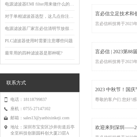
电源滤波器EMI filter用来做什么的，有什么用?
言必信立足技术和创
对于单相滤波器选型，这几点你注意到了吗?
电源滤波器厂家言必信清明节放假通知！
PLC滤波器使用时需要注意哪些问题
言必信 | 2023
最常用的四种滤波器是那种呢?
联系方式
2023 中秋节！
电话：18118799837
座机：0755-27147102
邮箱：
sales13@yanbixinkeji.com
地址：深圳市宝安区沙井街道后亭
欢迎来到深圳——2
全至科技创新园科创大厦23层A