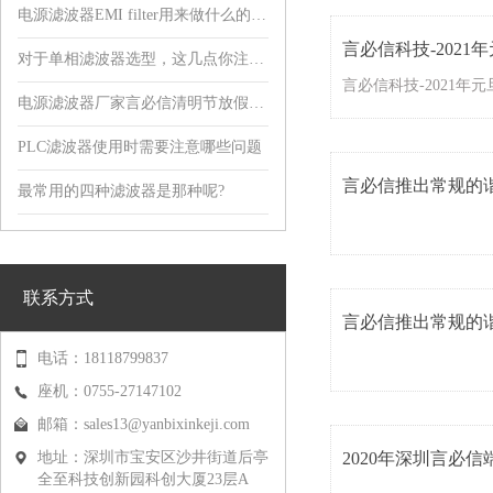
电源滤波器EMI filter用来做什么的，有什么用?
言必信科技-2021
对于单相滤波器选型，这几点你注意到了吗?
电源滤波器厂家言必信清明节放假通知！
PLC滤波器使用时需要注意哪些问题
言必信推出常规的
最常用的四种滤波器是那种呢?
联系方式
言必信推出常规的
电话：18118799837
座机：0755-27147102
邮箱：
sales13@yanbixinkeji.com
地址：深圳市宝安区沙井街道后亭
2020年深圳言必
全至科技创新园科创大厦23层A