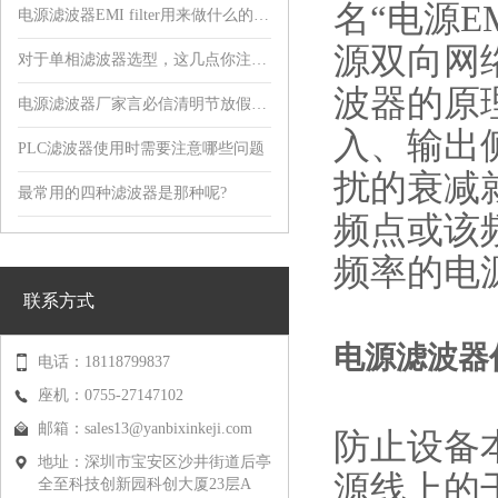
名“电源E
电源滤波器EMI filter用来做什么的，有什么用?
源双向网
对于单相滤波器选型，这几点你注意到了吗?
波器的原
电源滤波器厂家言必信清明节放假通知！
入、输出
PLC滤波器使用时需要注意哪些问题
扰的衰减
最常用的四种滤波器是那种呢?
频点或该
频率的电
联系方式
电源滤波器
电话：18118799837
座机：0755-27147102
邮箱：
sales13@yanbixinkeji.com
防止设备
地址：深圳市宝安区沙井街道后亭
源线上的
全至科技创新园科创大厦23层A