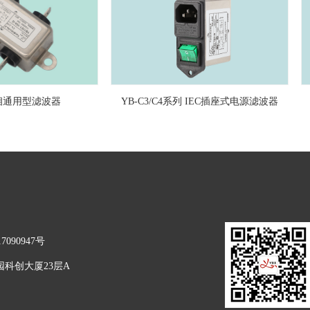
型滤波器
YB-C3/C4系列 IEC插座式电源滤波器
YB-A
7090947号
科创大厦23层A