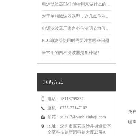
电源滤波器EMI filter用来做什么的，有什么用?
对于单相滤波器选型，这几点你注意到了吗?
电源滤波器厂家言必信清明节放假通知！
PLC滤波器使用时需要注意哪些问题
最常用的四种滤波器是那种呢?
联系方式
电话：18118799837
座机：0755-27147102
免
邮箱：
sales13@yanbixinkeji.com
噪
地址：深圳市宝安区沙井街道后亭
全至科技创新园科创大厦23层A