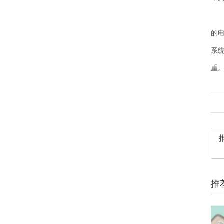
的
系
重
推