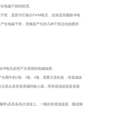
产生电磁干扰的机理。
干扰，是因为它输出PWM电压，也就是高频脉冲电
备产生电磁干扰，变频器产生的几种干扰总结如图所
种脉冲电压必然产生很强的电磁辐射。
生图中的2项、3项、4项。需要注意的是，有源滤波
流仅仅是从逆变器泄漏到输入端，而有源滤波器是直接
复频率)及其各高次谐波上。一般的有源滤波器，载波频