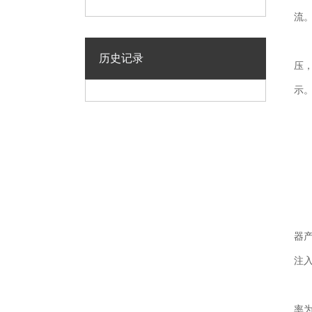
流
历史记录
压
示
器
注
率为