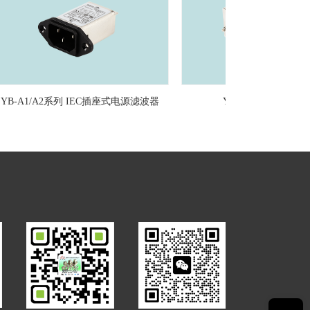
1/A2系列 IEC插座式电源滤波器
YX-93三相四线滤波器
T