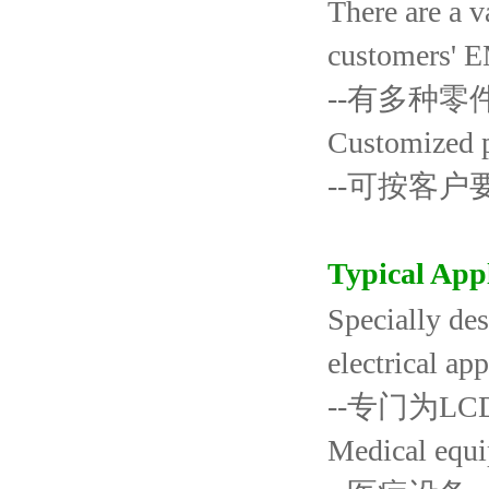
There are a v
customers' E
--有多种
Customized p
--可按客
Typical Ap
Specially de
electrical app
--专门为L
Medical equ