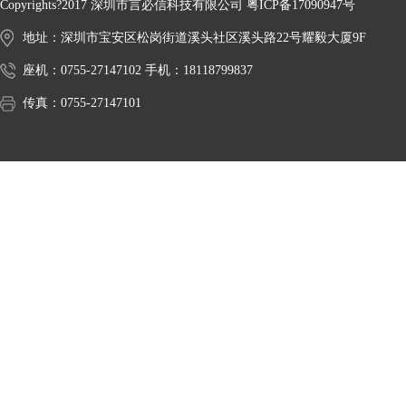
Copyrights?2017 深圳市言必信科技有限公司
粤ICP备17090947号
地址：深圳市宝安区松岗街道溪头社区溪头路22号耀毅大厦9F
座机：0755-27147102 手机：18118799837
传真：0755-27147101