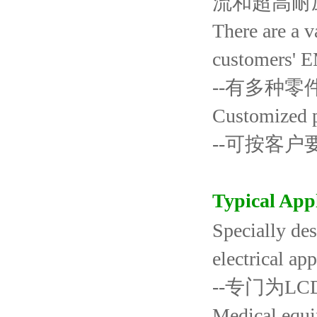
流和超高耐
There are a v
customers' E
--有多种
Customized p
--可按客
Typical Ap
Specially de
electrical app
--专门为L
Medical equ