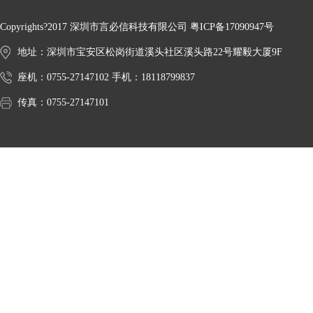
Copyrights?2017 深圳市言必信科技有限公司
粤ICP备17090947号
地址：深圳市宝安区松岗街道溪头社区溪头路22号耀毅大厦9F
座机：0755-27147102 手机：18118799837
传真：0755-27147101