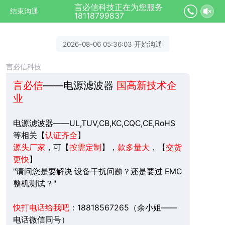
言必信科技正在为您服务
结束沟通
18118799837
2026-08-06 05:36:03 开始沟通
言必信科技
言必信
——电源滤波器
国高新技术企
业
电源滤波器——UL,TUV,CB,KC,CQC,CE,RoHS
等相关【
认证齐全
】
源头厂家
，可【
按需定制
】，
款多量大
，
【
交货
更快
】
"请问您是要解决 设备干扰问题？还是要过 EMC
整机测试？"
快打电话给我吧
：18818567265（余小姐——
电话微信同号）