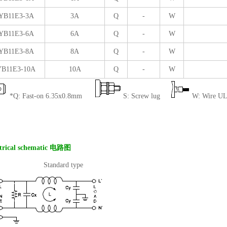
YB11E3-3A
3A
Q
-
W
YB11E3-6A
6A
Q
-
W
YB11E3-8A
8A
Q
-
W
YB11E3-10A
10A
Q
-
W
*Q: Fast-on 6.35x0.8mm
S: Screw lug
W: Wire U
ctrical schematic 电路图
tandard type