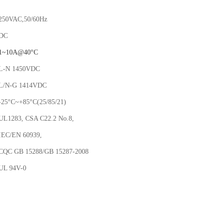
250VAC,50/60Hz
DC
1
~10A@40°C
L-N 1450VDC
L/N-G 1414VDC
25°C~+85°C(25/85/21)
L1283, CSA C22.2 No.8,
IEC/EN 60939,
CQC GB 15288/GB 15287-2008
UL 94V-0