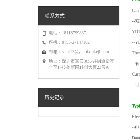
Can 
联系方式
-
YD11
电话：18118799837
座机：0755-27147102
--
邮箱：
sales13@yanbixinkeji.com
Ther
地址：深圳市宝安区沙井街道后亭
--
全至科技创新园科创大厦23层A
Cust
--
历史记录
Typ
Elec
--
Dat