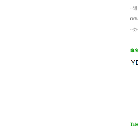
--
Offi
--
命
Tab