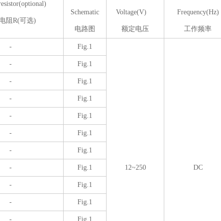
esistor(optional)
Schematic
Voltage(V)
Frequency(Hz)
电阻R(可选)
电路图
额定电压
工作频率
-
Fig.1
-
Fig.1
-
Fig.1
-
Fig.1
-
Fig.1
-
Fig.1
-
Fig.1
-
Fig.1
12~250
DC
-
Fig.1
-
Fig.1
-
Fig.1