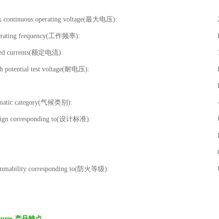
 continuous operating voltage(最大电压):
rating frequency(工作频率):
ed currents(额定电流):
 potential test voltage(耐电压):
matic category(气候类别):
-
ign corresponding to(设计标准):
U
mmability corresponding to(防火等级):
tures 产品特点