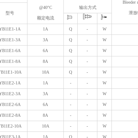
Bleeder r
@40°C
输出方式
泄放
型号
额定电流
YB11E1-1A
1A
Q
-
W
YB11E1-3A
3A
Q
-
W
YB11E1-6A
6A
Q
-
W
YB11E1-8A
8A
Q
-
W
YB11E1-10A
10A
Q
-
W
YB11E2-1A
1A
-
-
W
YB11E2-3A
3A
-
-
W
YB11E2-6A
6A
-
-
W
YB11E2-8A
8A
-
-
W
YB11E2-10A
10A
-
-
W
YB11E3-1A
1A
Q
-
W